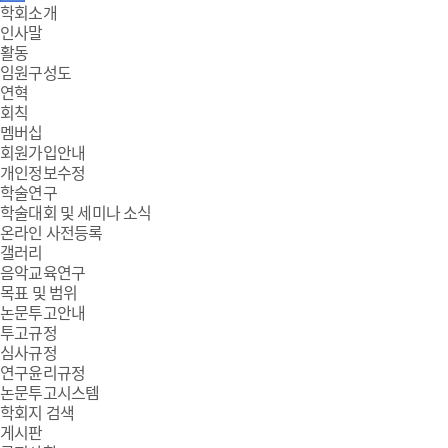
주
학회소개
인사말
메
활동
임원구성도
뉴
연혁
회칙
멤버십
회원가입안내
개인정보수정
학술연구
학술대회 및 세미나 소식
온라인 사전등록
갤러리
음악교육연구
목표 및 범위
논문투고안내
투고규정
심사규정
연구윤리규정
논문투고시스템
학회지 검색
게시판