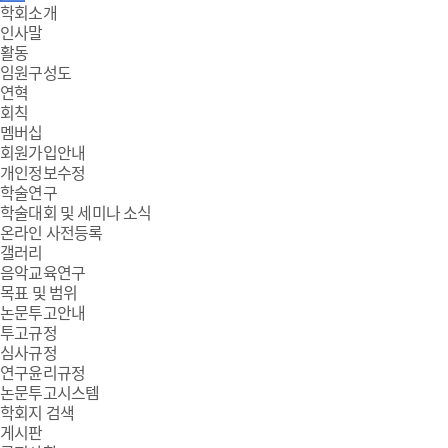
주
학회소개
인사말
메
활동
임원구성도
뉴
연혁
회칙
멤버십
회원가입안내
개인정보수정
학술연구
학술대회 및 세미나 소식
온라인 사전등록
갤러리
음악교육연구
목표 및 범위
논문투고안내
투고규정
심사규정
연구윤리규정
논문투고시스템
학회지 검색
게시판