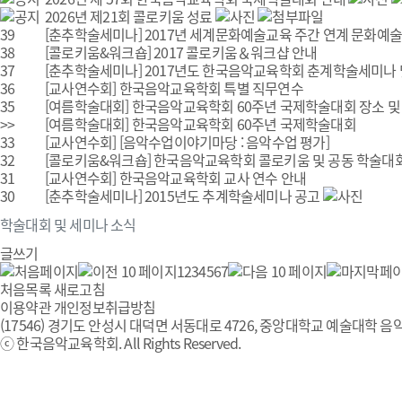
2026년 제21회 콜로키움 성료
39
[춘추학술세미나]
2017년 세계문화예술교육 주간 연계 문화예
38
[콜로키움&워크숍]
2017 콜로키움＆워크샵 안내
37
[춘추학술세미나]
2017년도 한국음악교육학회 춘계학술세미나 
36
[교사연수회]
한국음악교육학회 특별 직무연수
35
[여름학술대회]
한국음악교육학회 60주년 국제학술대회 장소 및
>>
[여름학술대회]
한국음악교육학회 60주년 국제학술대회
33
[교사연수회]
[음악수업이야기마당 : 음악수업 평가]
32
[콜로키움&워크숍]
한국음악교육학회 콜로키움 및 공동 학술대
31
[교사연수회]
한국음악교육학회 교사 연수 안내
30
[춘추학술세미나]
2015년도 추계학술세미나 공고
학술대회 및 세미나 소식
글쓰기
1
2
3
4
5
6
7
처음목록
새로고침
이용약관
개인정보취급방침
(17546) 경기도 안성시 대덕면 서동대로 4726, 중앙대학교 예술대학 음악
ⓒ 한국음악교육학회. All Rights Reserved.