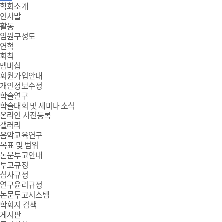
주
학회소개
인사말
메
활동
임원구성도
뉴
연혁
회칙
멤버십
회원가입안내
개인정보수정
학술연구
학술대회 및 세미나 소식
온라인 사전등록
갤러리
음악교육연구
목표 및 범위
논문투고안내
투고규정
심사규정
연구윤리규정
논문투고시스템
학회지 검색
게시판