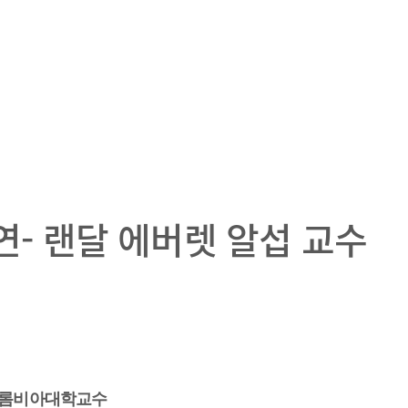
연- 랜달 에버렛 알섭 교수
, 콜롬비아대학교수