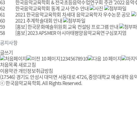
63
한국음악교육학회 & 전국초등음악수업연구회 주관 '2022 음악수업
62
한국음악교육학회 동계 교사 연수 안내
61
2021 한국음악교육학회 차세대 음악교육학자 우수논문 공모
60
2021 추계학술대회 안내
59
[홍보] 한국문화예술위원회 교육 컨설팅 프로그램 안내
58
[홍보] 2023 APSMER 아시아태평양음악교육연구심포지엄
공지사항
글쓰기
1
2
3
4
5
6
7
8
9
10
처음목록
새로고침
이용약관
개인정보취급방침
(17546) 경기도 안성시 대덕면 서동대로 4726, 중앙대학교 예술대학 음악
ⓒ 한국음악교육학회. All Rights Reserved.