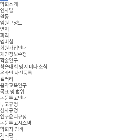
주
학회소개
인사말
메
활동
임원구성도
뉴
연혁
회칙
멤버십
회원가입안내
개인정보수정
학술연구
학술대회 및 세미나 소식
온라인 사전등록
갤러리
음악교육연구
목표 및 범위
논문투고안내
투고규정
심사규정
연구윤리규정
논문투고시스템
학회지 검색
게시판