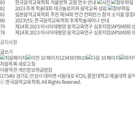
83
한국음악교육학회 겨울방학 교원 연수 안내
82
2023 추계 학술대회 테크놀로지와 음악교육 성료
81
일본음악교육학회 주관 제54회 연간 컨퍼런스 참석 소식을 알
80
2023년도 한국음악교육학회 추계학술세미나 안내
79
제14회 2023 아시아태평양 음악교육연구 심포지엄(APSMER) 
78
제14회 2023 아시아태평양 음악교육연구 심포지엄(APSMER) 개최 
공지사항
글쓰기
1
2
3
4
5
6
7
8
9
10
처음목록
새로고침
이용약관
개인정보취급방침
(17546) 경기도 안성시 대덕면 서동대로 4726, 중앙대학교 예술대학 음악
ⓒ 한국음악교육학회. All Rights Reserved.