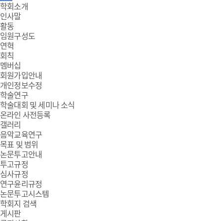
주
학회소개
인사말
메
활동
임원구성도
뉴
연혁
회칙
멤버십
회원가입안내
개인정보수정
학술연구
학술대회 및 세미나 소식
온라인 사전등록
갤러리
음악교육연구
목표 및 범위
논문투고안내
투고규정
심사규정
연구윤리규정
논문투고시스템
학회지 검색
게시판