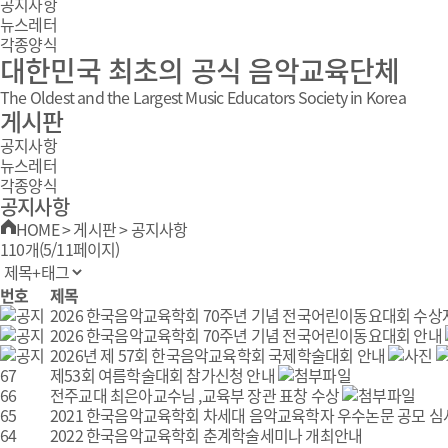
공지사항
뉴스레터
각종양식
대한민국 최초의 공식 음악교육단체
The Oldest and the Largest Music Educators Society in Korea
게시판
공지사항
뉴스레터
각종양식
공지사항
HOME
>
게시판
>
공지사항
110개(5/11페이지)
번호
제목
2026 한국음악교육학회 70주년 기념 전국어린이동요대회 수상
2026 한국음악교육학회 70주년 기념 전국어린이동요대회 안내
2026년 제 57회 한국음악교육학회 국제학술대회 안내
67
제53회 여름학술대회 참가신청 안내
66
전주교대 최은아교수님 ,교육부 장관 표창 수상
65
2021 한국음악교육학회 차세대 음악교육학자 우수논문 공모 
64
2022 한국음악교육학회 춘계학술세미나 개최안내