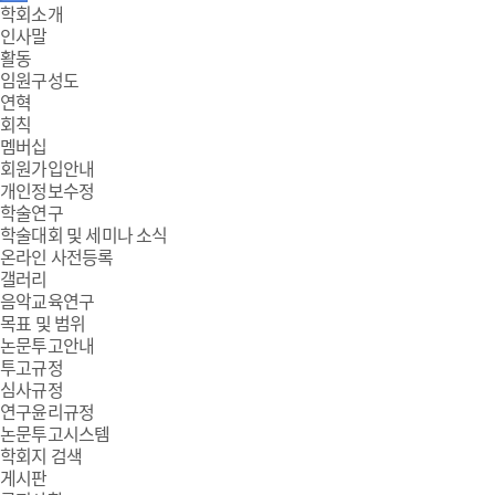
주
학회소개
인사말
메
활동
임원구성도
뉴
연혁
회칙
멤버십
회원가입안내
개인정보수정
학술연구
학술대회 및 세미나 소식
온라인 사전등록
갤러리
음악교육연구
목표 및 범위
논문투고안내
투고규정
심사규정
연구윤리규정
논문투고시스템
학회지 검색
게시판