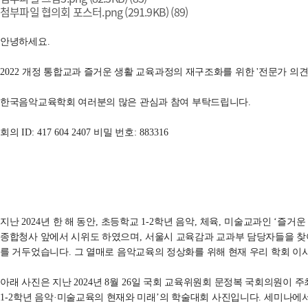
첨부파일
협의회 포스터.png
(291.9KB)
(89)
안녕하세요
.
2022
개정 통합교과 즐거운 생활 교육과정의 재구조화를 위한
'
전문가 의견
한국음악교육학회 여러분의 많은 관심과 참여 부탁드립니다
.
회의
ID: 417 604 2407
비밀 번호
: 883316
지난
2024
년 한 해 동안
,
초등학교
1-2
학년 음악
,
체육
,
미술교과인
‘
즐거운
종합청사 앞에서 시위도 하였으며
,
서울시 교육감과 교과부 담당자들을 찾
를 거두었습니다
.
그 열매로 음악교육의 정상화를 위해 현재 우리 학회 
아래 사진은 지난
2024
년
8
월
26
일 국회 교육위원회 문정복 국회의원이 
1-2
학년 음악
·
미술교육의 현재와 미래
’
의 학술대회 사진입니다
.
세미나에