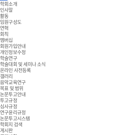
주
학회소개
인사말
메
활동
임원구성도
뉴
연혁
회칙
멤버십
회원가입안내
개인정보수정
학술연구
학술대회 및 세미나 소식
온라인 사전등록
갤러리
음악교육연구
목표 및 범위
논문투고안내
투고규정
심사규정
연구윤리규정
논문투고시스템
학회지 검색
게시판