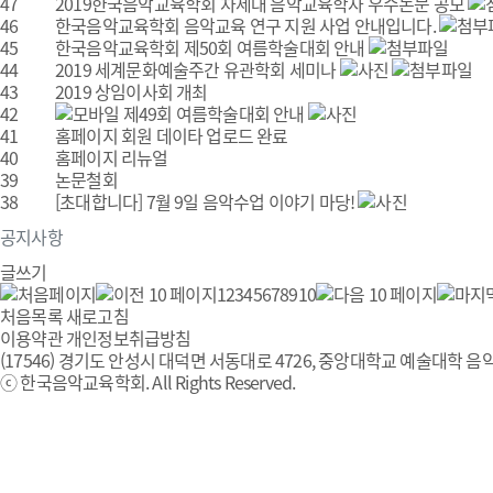
47
2019한국음악교육학회 차세대 음악교육학자 우수논문 공모
46
한국음악교육학회 음악교육 연구 지원 사업 안내입니다.
45
한국음악교육학회 제50회 여름학술대회 안내
44
2019 세계문화예술주간 유관학회 세미나
43
2019 상임이사회 개최
42
제49회 여름학술대회 안내
41
홈페이지 회원 데이타 업로드 완료
40
홈페이지 리뉴얼
39
논문철회
38
[초대합니다] 7월 9일 음악수업 이야기 마당!
공지사항
글쓰기
1
2
3
4
5
6
7
8
9
10
처음목록
새로고침
이용약관
개인정보취급방침
(17546) 경기도 안성시 대덕면 서동대로 4726, 중앙대학교 예술대학 음악
ⓒ 한국음악교육학회. All Rights Reserved.