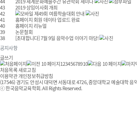
44
2019 세계문화예술주간 유관학회 세미나
43
2019 상임이사회 개최
42
제49회 여름학술대회 안내
41
홈페이지 회원 데이타 업로드 완료
40
홈페이지 리뉴얼
39
논문철회
38
[초대합니다] 7월 9일 음악수업 이야기 마당!
공지사항
글쓰기
1
2
3
4
5
6
7
8
9
10
처음목록
새로고침
이용약관
개인정보취급방침
(17546) 경기도 안성시 대덕면 서동대로 4726, 중앙대학교 예술대학 음악
ⓒ 한국음악교육학회. All Rights Reserved.