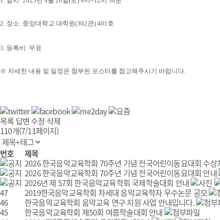
1.
일시
: 2025
년 4
월 26
일
(토
)
9
시
~
12
시
30
분
2.
장소
: 중앙대학교 대학원(302관) 401호
3. 등록비: 무료
※ 자세한 내용 및 일정은
첨부된 포스터를 참고해주시기 바랍니다
.
목록
답변
수정
삭제
110개(7/11페이지)
번호
제목
2026 한국음악교육학회 70주년 기념 전국어린이동요대회 수상
2026 한국음악교육학회 70주년 기념 전국어린이동요대회 안내
2026년 제 57회 한국음악교육학회 국제학술대회 안내
47
2019한국음악교육학회 차세대 음악교육학자 우수논문 공모
46
한국음악교육학회 음악교육 연구 지원 사업 안내입니다.
45
한국음악교육학회 제50회 여름학술대회 안내