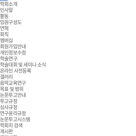
주
학회소개
인사말
메
활동
임원구성도
뉴
연혁
회칙
멤버십
회원가입안내
개인정보수정
학술연구
학술대회 및 세미나 소식
온라인 사전등록
갤러리
음악교육연구
목표 및 범위
논문투고안내
투고규정
심사규정
연구윤리규정
논문투고시스템
학회지 검색
게시판