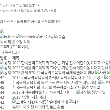
* 일시:
2
월
28
일
(
토
)
오후
2
시
* 장소:
서울교육대학교 음악관 콘서트홀
회원 여러분들의 많은 참석을 부탁드립니다.
목록
답변
수정
삭제
110개(7/11페이지)
번호
제목
2026 한국음악교육학회 70주년 기념 전국어린이동요대회 수상
2026 한국음악교육학회 70주년 기념 전국어린이동요대회 안내
2026년 제 57회 한국음악교육학회 국제학술대회 안내
47
2019한국음악교육학회 차세대 음악교육학자 우수논문 공모
46
한국음악교육학회 음악교육 연구 지원 사업 안내입니다.
45
한국음악교육학회 제50회 여름학술대회 안내
44
2019 세계문화예술주간 유관학회 세미나
43
2019 상임이사회 개최
42
제49회 여름학술대회 안내
41
홈페이지 회원 데이타 업로드 완료