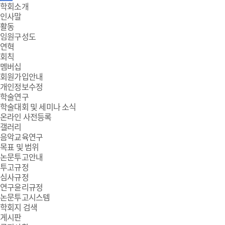
주
학회소개
인사말
메
활동
임원구성도
뉴
연혁
회칙
멤버십
회원가입안내
개인정보수정
학술연구
학술대회 및 세미나 소식
온라인 사전등록
갤러리
음악교육연구
목표 및 범위
논문투고안내
투고규정
심사규정
연구윤리규정
논문투고시스템
학회지 검색
게시판