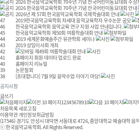
2026 한국음악교육학회 70주년 기념 전국어린이동요대회 수상
2026 한국음악교육학회 70주년 기념 전국어린이동요대회 안내
2026년 제 57회 한국음악교육학회 국제학술대회 안내
47
2019한국음악교육학회 차세대 음악교육학자 우수논문 공모
46
한국음악교육학회 음악교육 연구 지원 사업 안내입니다.
45
한국음악교육학회 제50회 여름학술대회 안내
44
2019 세계문화예술주간 유관학회 세미나
43
2019 상임이사회 개최
42
제49회 여름학술대회 안내
41
홈페이지 회원 데이타 업로드 완료
40
홈페이지 리뉴얼
39
논문철회
38
[초대합니다] 7월 9일 음악수업 이야기 마당!
공지사항
글쓰기
1
2
3
4
5
6
7
8
9
10
처음목록
새로고침
이용약관
개인정보취급방침
(17546) 경기도 안성시 대덕면 서동대로 4726, 중앙대학교 예술대학 음악
ⓒ 한국음악교육학회. All Rights Reserved.