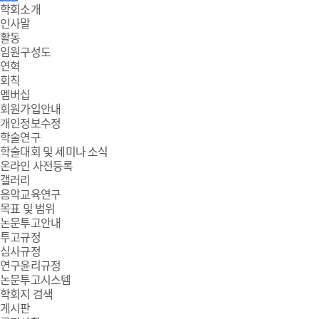
주
학회소개
인사말
메
활동
임원구성도
뉴
연혁
회칙
멤버십
회원가입안내
개인정보수정
학술연구
학술대회 및 세미나 소식
온라인 사전등록
갤러리
음악교육연구
목표 및 범위
논문투고안내
투고규정
심사규정
연구윤리규정
논문투고시스템
학회지 검색
게시판