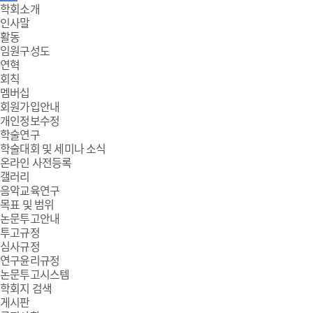
주
학회소개
인사말
메
활동
임원구성도
뉴
연혁
회칙
멤버십
회원가입안내
개인정보수정
학술연구
학술대회 및 세미나 소식
온라인 사전등록
갤러리
음악교육연구
목표 및 범위
논문투고안내
투고규정
심사규정
연구윤리규정
논문투고시스템
학회지 검색
게시판