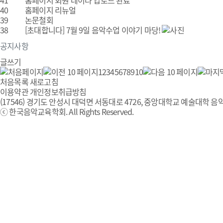
41
홈페이지 회원 데이타 업로드 완료
40
홈페이지 리뉴얼
39
논문철회
38
[초대합니다] 7월 9일 음악수업 이야기 마당!
공지사항
글쓰기
1
2
3
4
5
6
7
8
9
10
처음목록
새로고침
이용약관
개인정보취급방침
(17546) 경기도 안성시 대덕면 서동대로 4726, 중앙대학교 예술대학 음악
ⓒ 한국음악교육학회. All Rights Reserved.