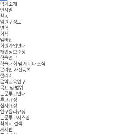
주
학회소개
인사말
메
활동
임원구성도
뉴
연혁
회칙
멤버십
회원가입안내
개인정보수정
학술연구
학술대회 및 세미나 소식
온라인 사전등록
갤러리
음악교육연구
목표 및 범위
논문투고안내
투고규정
심사규정
연구윤리규정
논문투고시스템
학회지 검색
게시판