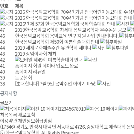
번호
제목
2026 한국음악교육학회 70주년 기념 전국어린이동요대회 수상
2026 한국음악교육학회 70주년 기념 전국어린이동요대회 안내
2026년 제 57회 한국음악교육학회 국제학술대회 안내
47
2019한국음악교육학회 차세대 음악교육학자 우수논문 공모
46
한국음악교육학회 음악교육 연구 지원 사업 안내입니다.
45
한국음악교육학회 제50회 여름학술대회 안내
44
2019 세계문화예술주간 유관학회 세미나
43
2019 상임이사회 개최
42
제49회 여름학술대회 안내
41
홈페이지 회원 데이타 업로드 완료
40
홈페이지 리뉴얼
39
논문철회
38
[초대합니다] 7월 9일 음악수업 이야기 마당!
공지사항
글쓰기
1
2
3
4
5
6
7
8
9
10
처음목록
새로고침
이용약관
개인정보취급방침
(17546) 경기도 안성시 대덕면 서동대로 4726, 중앙대학교 예술대학 음악
ⓒ 한국음악교육학회. All Rights Reserved.