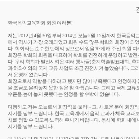
한국음악교육학회 회원 여러분
!
저는
2012
년
4
월
30
일부터
2014
년 오늘
2
월
15
일까지 한국음악교
에서 역사가 가장 오래되었고 회원 수도 많은 학회의 회장이 되
다
.
학회라는 순수한 단체의 장으로서 일을 하게 해 주신 회원 
회장은 학회의 회원을 대표하여 학회를 건전하게 운영하고 발전
다
.
우리 학회가 발전시켜온 여러 행사들
(
춘계학술발표대회
,
추
과 하와이와의 국제 교류 사업도 조금 진전시켜 놓았습니다
.
그리
서 운영해 왔습니다
.
회장으로서 역할을 다하려고 했지만 많이 부족했다고 인정하지 
을 조금도 올려놓지 못한 점은 참 아쉽습니다
.
그리고 국제 교류
수준을 높여 놓지 못했다는 인정을 할 수밖에 없습니다
.
다행히도 저는 오늘로서 회장직을 물러나고
,
새로운 분이 회장직
시기를 당부 드립니다
.
한국 교육계에서 음악 교과가 체육 교과보
치를 점할 수 있도록 노력해 주시기 바랍니다
.
동시에 학회 내에서
시기를 당부 드립니다
.