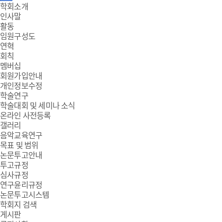
주
학회소개
인사말
메
활동
임원구성도
뉴
연혁
회칙
멤버십
회원가입안내
개인정보수정
학술연구
학술대회 및 세미나 소식
온라인 사전등록
갤러리
음악교육연구
목표 및 범위
논문투고안내
투고규정
심사규정
연구윤리규정
논문투고시스템
학회지 검색
게시판