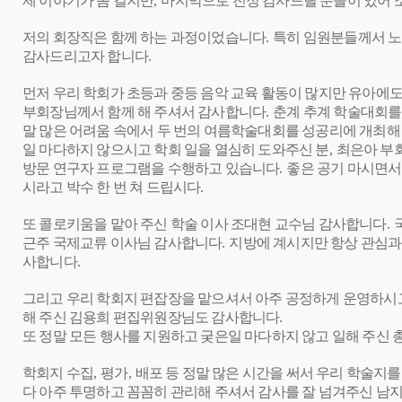
제 이야기가 좀 길지만
,
마지막으로 진정 감사드릴 분들이 있어 
저의 회장직은 함께 하는 과정이었습니다
.
특히 임원분들께서 
감사드리고자 합니다
.
먼저 우리 학회가 초등과 중등 음악 교육 활동이 많지만 유아에
부회장님께서 함께 해 주셔서 감사합니다
.
춘계 추계 학술대회를
말 많은 어려움 속에서 두 번의 여름학술대회를 성공리에 개최
일 마다하지 않으시고 학회 일을 열심히 도와주신 분
,
최은아 부
방문 연구자 프로그램을 수행하고 있습니다
.
좋은 공기 마시면서
시라고 박수 한 번 쳐 드립시다
.
또 콜로키움을 맡아 주신 학술 이사 조대현 교수님 감사합니다
.
근주 국제교류 이사님 감사합니다
.
지방에 계시지만 항상 관심과
사합니다
.
그리고 우리 학회지 편잡장을 맡으셔서 아주 공정하게 운영하시
해 주신 김용희 편집위원장님도 감사합니다
.
또 정말 모든 행사를 지원하고 궂은일 마다하지 않고 일해 주신
학회지 수집
,
평가
,
배포 등 정말 많은 시간을 써서 우리 학술지
다 아주 투명하고 꼼꼼히 관리해 주셔서 감사를 잘 넘겨주신 