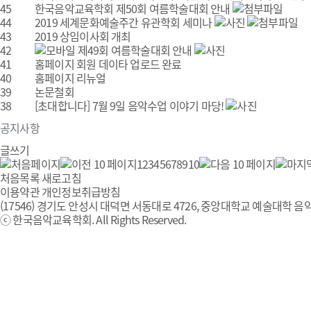
45
한국음악교육학회 제50회 여름학술대회 안내
44
2019 세계문화예술주간 유관학회 세미나
43
2019 상임이사회 개최
42
제49회 여름학술대회 안내
41
홈페이지 회원 데이타 업로드 완료
40
홈페이지 리뉴얼
39
논문철회
38
[초대합니다] 7월 9일 음악수업 이야기 마당!
공지사항
글쓰기
1
2
3
4
5
6
7
8
9
10
처음목록
새로고침
이용약관
개인정보취급방침
(17546) 경기도 안성시 대덕면 서동대로 4726, 중앙대학교 예술대학 음악
ⓒ 한국음악교육학회. All Rights Reserved.