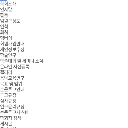
주
학회소개
인사말
메
활동
임원구성도
뉴
연혁
회칙
멤버십
회원가입안내
개인정보수정
학술연구
학술대회 및 세미나 소식
온라인 사전등록
갤러리
음악교육연구
목표 및 범위
논문투고안내
투고규정
심사규정
연구윤리규정
논문투고시스템
학회지 검색
게시판