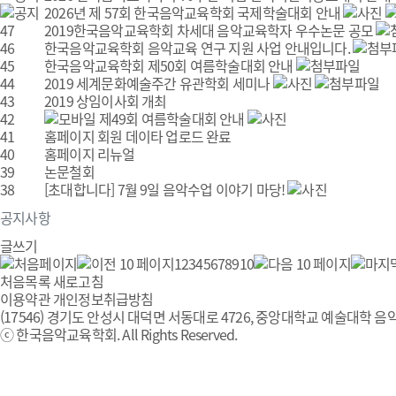
2026년 제 57회 한국음악교육학회 국제학술대회 안내
47
2019한국음악교육학회 차세대 음악교육학자 우수논문 공모
46
한국음악교육학회 음악교육 연구 지원 사업 안내입니다.
45
한국음악교육학회 제50회 여름학술대회 안내
44
2019 세계문화예술주간 유관학회 세미나
43
2019 상임이사회 개최
42
제49회 여름학술대회 안내
41
홈페이지 회원 데이타 업로드 완료
40
홈페이지 리뉴얼
39
논문철회
38
[초대합니다] 7월 9일 음악수업 이야기 마당!
공지사항
글쓰기
1
2
3
4
5
6
7
8
9
10
처음목록
새로고침
이용약관
개인정보취급방침
(17546) 경기도 안성시 대덕면 서동대로 4726, 중앙대학교 예술대학 음악
ⓒ 한국음악교육학회. All Rights Reserved.