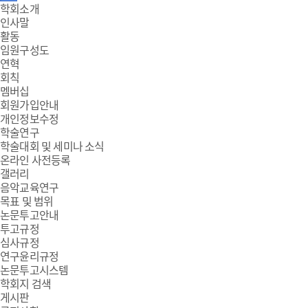
주
학회소개
인사말
메
활동
임원구성도
뉴
연혁
회칙
멤버십
회원가입안내
개인정보수정
학술연구
학술대회 및 세미나 소식
온라인 사전등록
갤러리
음악교육연구
목표 및 범위
논문투고안내
투고규정
심사규정
연구윤리규정
논문투고시스템
학회지 검색
게시판