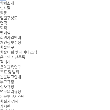
주
학회소개
인사말
메
활동
임원구성도
뉴
연혁
회칙
멤버십
회원가입안내
개인정보수정
학술연구
학술대회 및 세미나 소식
온라인 사전등록
갤러리
음악교육연구
목표 및 범위
논문투고안내
투고규정
심사규정
연구윤리규정
논문투고시스템
학회지 검색
게시판