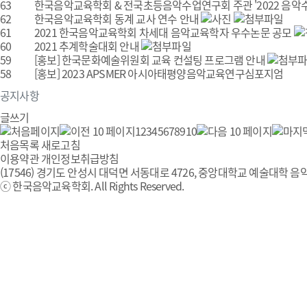
63
한국음악교육학회 & 전국초등음악수업연구회 주관 '2022 음악수업
62
한국음악교육학회 동계 교사 연수 안내
61
2021 한국음악교육학회 차세대 음악교육학자 우수논문 공모
60
2021 추계학술대회 안내
59
[홍보] 한국문화예술위원회 교육 컨설팅 프로그램 안내
58
[홍보] 2023 APSMER 아시아태평양음악교육연구심포지엄
공지사항
글쓰기
1
2
3
4
5
6
7
8
9
10
처음목록
새로고침
이용약관
개인정보취급방침
(17546) 경기도 안성시 대덕면 서동대로 4726, 중앙대학교 예술대학 음악
ⓒ 한국음악교육학회. All Rights Reserved.