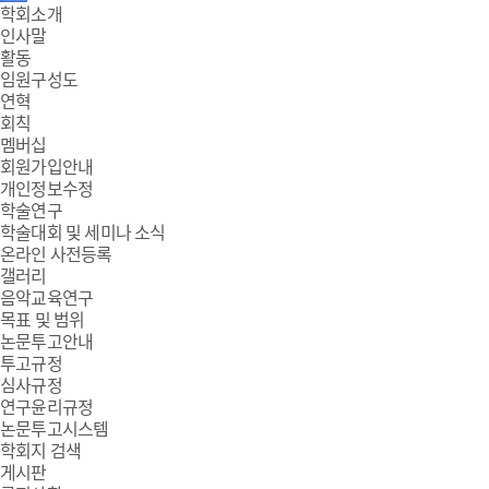
주
학회소개
인사말
메
활동
임원구성도
뉴
연혁
회칙
멤버십
회원가입안내
개인정보수정
학술연구
학술대회 및 세미나 소식
온라인 사전등록
갤러리
음악교육연구
목표 및 범위
논문투고안내
투고규정
심사규정
연구윤리규정
논문투고시스템
학회지 검색
게시판