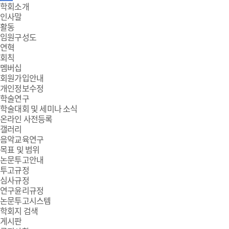
주
학회소개
인사말
메
활동
임원구성도
뉴
연혁
회칙
멤버십
회원가입안내
개인정보수정
학술연구
학술대회 및 세미나 소식
온라인 사전등록
갤러리
음악교육연구
목표 및 범위
논문투고안내
투고규정
심사규정
연구윤리규정
논문투고시스템
학회지 검색
게시판