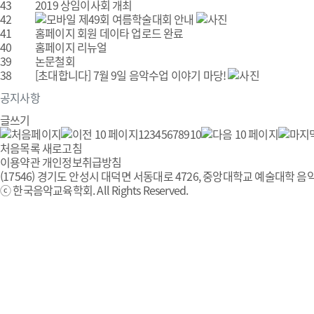
43
2019 상임이사회 개최
42
제49회 여름학술대회 안내
41
홈페이지 회원 데이타 업로드 완료
40
홈페이지 리뉴얼
39
논문철회
38
[초대합니다] 7월 9일 음악수업 이야기 마당!
공지사항
글쓰기
1
2
3
4
5
6
7
8
9
10
처음목록
새로고침
이용약관
개인정보취급방침
(17546) 경기도 안성시 대덕면 서동대로 4726, 중앙대학교 예술대학 음악
ⓒ 한국음악교육학회. All Rights Reserved.