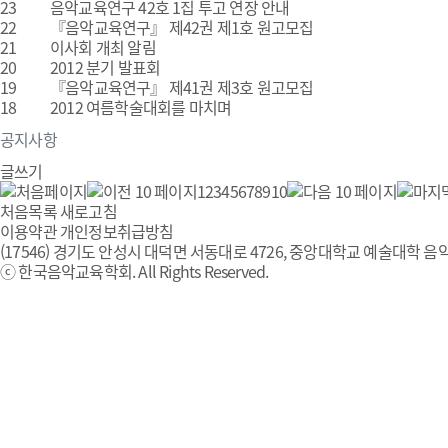
23
음악교육연구 42호 1집 투고 연장 안내
22
『음악교육연구』 제42권 제1호 원고모집
21
이사회 개최 알림
20
2012 분기 발표회
19
『음악교육연구』 제41권 제3호 원고모집
18
2012 여름학술대회를 마치며
공지사항
글쓰기
1
2
3
4
5
6
7
8
9
10
처음목록
새로고침
이용약관
개인정보취급방침
(17546) 경기도 안성시 대덕면 서동대로 4726, 중앙대학교 예술대학 음악
ⓒ 한국음악교육학회. All Rights Reserved.