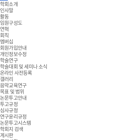
주
학회소개
인사말
메
활동
임원구성도
뉴
연혁
회칙
멤버십
회원가입안내
개인정보수정
학술연구
학술대회 및 세미나 소식
온라인 사전등록
갤러리
음악교육연구
목표 및 범위
논문투고안내
투고규정
심사규정
연구윤리규정
논문투고시스템
학회지 검색
게시판