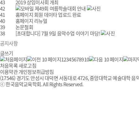
43
2019 상임이사회 개최
42
제49회 여름학술대회 안내
41
홈페이지 회원 데이타 업로드 완료
40
홈페이지 리뉴얼
39
논문철회
38
[초대합니다] 7월 9일 음악수업 이야기 마당!
공지사항
글쓰기
1
2
3
4
5
6
7
8
9
10
처음목록
새로고침
이용약관
개인정보취급방침
(17546) 경기도 안성시 대덕면 서동대로 4726, 중앙대학교 예술대학 음악
ⓒ 한국음악교육학회. All Rights Reserved.