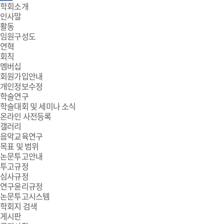
주
학회소개
인사말
메
활동
임원구성도
뉴
연혁
회칙
멤버십
회원가입안내
개인정보수정
학술연구
학술대회 및 세미나 소식
온라인 사전등록
갤러리
음악교육연구
목표 및 범위
논문투고안내
투고규정
심사규정
연구윤리규정
논문투고시스템
학회지 검색
게시판