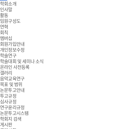
주
학회소개
인사말
메
활동
임원구성도
뉴
연혁
회칙
멤버십
회원가입안내
개인정보수정
학술연구
학술대회 및 세미나 소식
온라인 사전등록
갤러리
음악교육연구
목표 및 범위
논문투고안내
투고규정
심사규정
연구윤리규정
논문투고시스템
학회지 검색
게시판