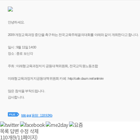
안녕하세요.
2009 개정교육과정 중단을 촉구하는 전국교육주체결의대회를 아래와 같이 개최한다고 합니다.
일시 : 9월 11일 14:00
장소 : 종로 보신각
주최 : 미래형교육과정저지 공동대책위원회, 전국교직원노동조합
미래형교육과정저지공동대책위원회 카페 : http://cafe.daum.net/antimire
많은 참석을 부탁드립니다.
감사합니다.
bbb.jpg
(용량 : 118.92Kb
목록
답변
수정
삭제
110개(9/11페이지)