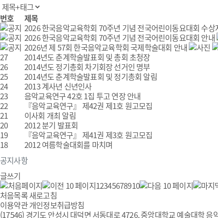
번호
제목
2026 한국음악교육학회 70주년 기념 전국어린이동요대회 수상
2026 한국음악교육학회 70주년 기념 전국어린이동요대회 안내
2026년 제 57회 한국음악교육학회 국제학술대회 안내
27
2014년도 춘계학술발표회 및 총회 초청장
26
2014년도 정기총회 차기회장 선거인 명부
25
2014년도 춘계학술발표회 및 정기총회 알림
24
2013 계사년 신년인사
23
음악교육연구 42호 1집 투고 연장 안내
22
『음악교육연구』 제42권 제1호 원고모집
21
이사회 개최 알림
20
2012 분기 발표회
19
『음악교육연구』 제41권 제3호 원고모집
18
2012 여름학술대회를 마치며
공지사항
글쓰기
1
2
3
4
5
6
7
8
9
10
처음목록
새로고침
이용약관
개인정보취급방침
(17546) 경기도 안성시 대덕면 서동대로 4726, 중앙대학교 예술대학 음악