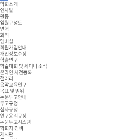
주
학회소개
인사말
메
활동
임원구성도
뉴
연혁
회칙
멤버십
회원가입안내
개인정보수정
학술연구
학술대회 및 세미나 소식
온라인 사전등록
갤러리
음악교육연구
목표 및 범위
논문투고안내
투고규정
심사규정
연구윤리규정
논문투고시스템
학회지 검색
게시판