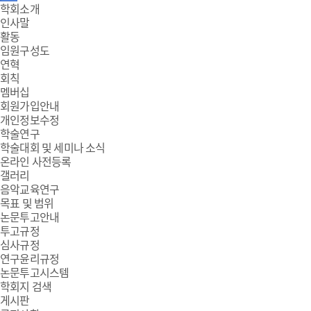
주
학회소개
인사말
메
활동
임원구성도
뉴
연혁
회칙
멤버십
회원가입안내
개인정보수정
학술연구
학술대회 및 세미나 소식
온라인 사전등록
갤러리
음악교육연구
목표 및 범위
논문투고안내
투고규정
심사규정
연구윤리규정
논문투고시스템
학회지 검색
게시판