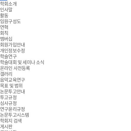
주
학회소개
인사말
메
활동
임원구성도
뉴
연혁
회칙
멤버십
회원가입안내
개인정보수정
학술연구
학술대회 및 세미나 소식
온라인 사전등록
갤러리
음악교육연구
목표 및 범위
논문투고안내
투고규정
심사규정
연구윤리규정
논문투고시스템
학회지 검색
게시판