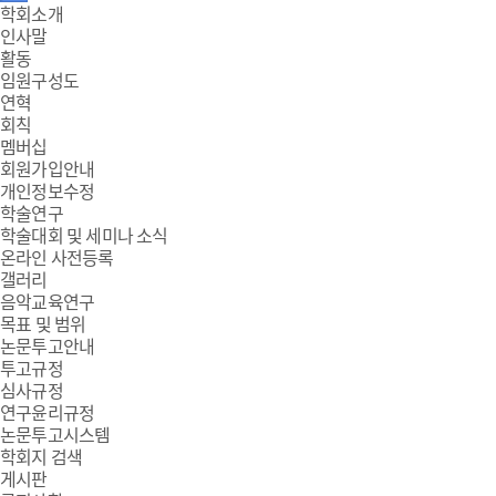
주
학회소개
인사말
메
활동
임원구성도
뉴
연혁
회칙
멤버십
회원가입안내
개인정보수정
학술연구
학술대회 및 세미나 소식
온라인 사전등록
갤러리
음악교육연구
목표 및 범위
논문투고안내
투고규정
심사규정
연구윤리규정
논문투고시스템
학회지 검색
게시판