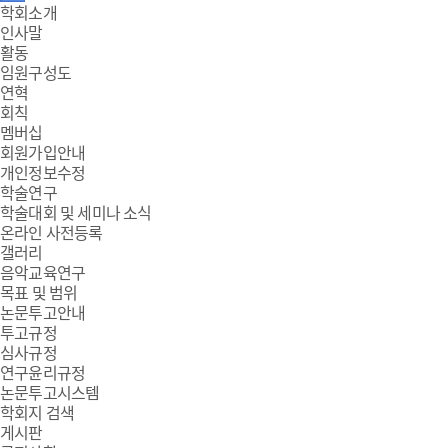
주
학회소개
인사말
메
활동
임원구성도
뉴
연혁
회칙
멤버십
회원가입안내
개인정보수정
학술연구
학술대회 및 세미나 소식
온라인 사전등록
갤러리
음악교육연구
목표 및 범위
논문투고안내
투고규정
심사규정
연구윤리규정
논문투고시스템
학회지 검색
게시판