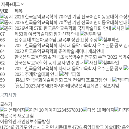
번호
제목
2026 한국음악교육학회 70주년 기념 전국어린이동요대회 수상
2026 한국음악교육학회 70주년 기념 전국어린이동요대회 안내
2026년 제 57회 한국음악교육학회 국제학술대회 안내
67
제53회 여름학술대회 참가신청 안내
66
전주교대 최은아교수님 ,교육부 장관 표창 수상
65
2021 한국음악교육학회 차세대 음악교육학자 우수논문 공모 
64
2022 한국음악교육학회 춘계학술세미나 개최안내
63
한국음악교육학회 & 전국초등음악수업연구회 주관 '2022 음악수업
62
한국음악교육학회 동계 교사 연수 안내
61
2021 한국음악교육학회 차세대 음악교육학자 우수논문 공모
60
2021 추계학술대회 안내
59
[홍보] 한국문화예술위원회 교육 컨설팅 프로그램 안내
58
[홍보] 2023 APSMER 아시아태평양음악교육연구심포지엄
공지사항
글쓰기
1
2
3
4
5
6
7
8
9
10
처음목록
새로고침
이용약관
개인정보취급방침
(17546) 경기도 안성시 대덕면 서동대로 4726, 중앙대학교 예술대학 음악