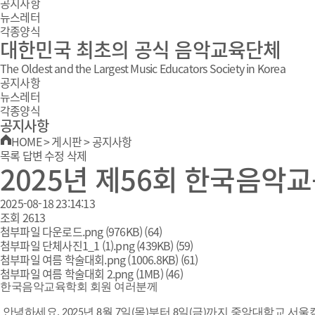
공지사항
뉴스레터
각종양식
대한민국 최초의 공식 음악교육단체
The Oldest and the Largest Music Educators Society in Korea
공지사항
뉴스레터
각종양식
공지사항
HOME
>
게시판
>
공지사항
목록
답변
수정
삭제
2025년 제56회 한국음악
2025-08-18 23:14:13
조회
2613
첨부파일
다운로드.png
(976KB)
(64)
첨부파일
단체사진1_1 (1).png
(439KB)
(59)
첨부파일
여름 학술대회.png
(1006.8KB)
(61)
첨부파일
여름 학술대회 2.png
(1MB)
(46)
한국음악교육학회 회원 여러분께
안녕하세요.
2025년 8월 7일(목)부터 8일(금)까지 중앙대학교