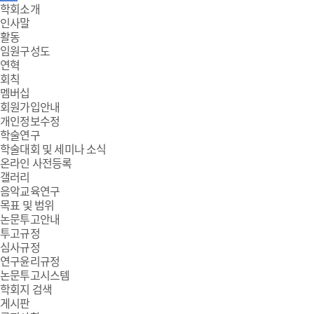
주
학회소개
인사말
메
활동
임원구성도
뉴
연혁
회칙
멤버십
회원가입안내
개인정보수정
학술연구
학술대회 및 세미나 소식
온라인 사전등록
갤러리
음악교육연구
목표 및 범위
논문투고안내
투고규정
심사규정
연구윤리규정
논문투고시스템
학회지 검색
게시판