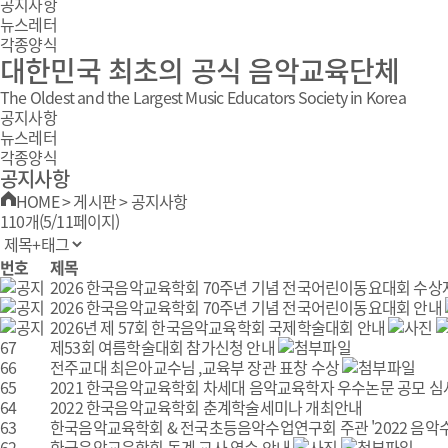
공지사항
뉴스레터
각종양식
대한민국 최초의 공식 음악교육단체
The Oldest and the Largest Music Educators Society in Korea
공지사항
뉴스레터
각종양식
공지사항
HOME
>
게시판
>
공지사항
110개(5/11페이지)
번호
제목
2026 한국음악교육학회 70주년 기념 전국어린이동요대회 수상
2026 한국음악교육학회 70주년 기념 전국어린이동요대회 안내
2026년 제 57회 한국음악교육학회 국제학술대회 안내
67
제53회 여름학술대회 참가신청 안내
66
전주교대 최은아교수님 ,교육부 장관 표창 수상
65
2021 한국음악교육학회 차세대 음악교육학자 우수논문 공모 
64
2022 한국음악교육학회 춘계학술세미나 개최안내
63
한국음악교육학회 & 전국초등음악수업연구회 주관 '2022 음악수업
62
한국음악교육학회 동계 교사 연수 안내