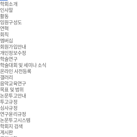
주
학회소개
인사말
메
활동
임원구성도
뉴
연혁
회칙
멤버십
회원가입안내
개인정보수정
학술연구
학술대회 및 세미나 소식
온라인 사전등록
갤러리
음악교육연구
목표 및 범위
논문투고안내
투고규정
심사규정
연구윤리규정
논문투고시스템
학회지 검색
게시판