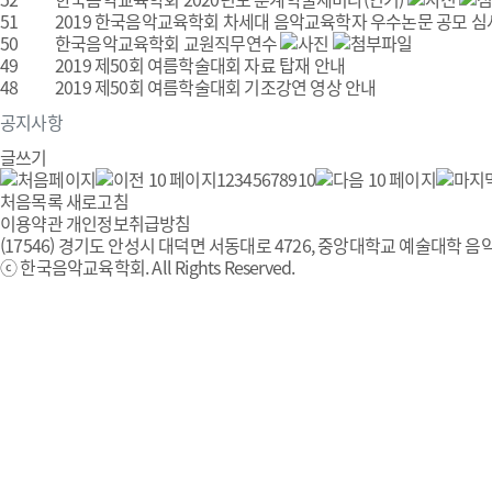
51
2019 한국음악교육학회 차세대 음악교육학자 우수논문 공모 심
50
한국음악교육학회 교원직무연수
49
2019 제50회 여름학술대회 자료 탑재 안내
48
2019 제50회 여름학술대회 기조강연 영상 안내
공지사항
글쓰기
1
2
3
4
5
6
7
8
9
10
처음목록
새로고침
이용약관
개인정보취급방침
(17546) 경기도 안성시 대덕면 서동대로 4726, 중앙대학교 예술대학 음악
ⓒ 한국음악교육학회. All Rights Reserved.