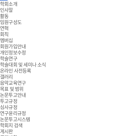
주
학회소개
인사말
메
활동
임원구성도
뉴
연혁
회칙
멤버십
회원가입안내
개인정보수정
학술연구
학술대회 및 세미나 소식
온라인 사전등록
갤러리
음악교육연구
목표 및 범위
논문투고안내
투고규정
심사규정
연구윤리규정
논문투고시스템
학회지 검색
게시판