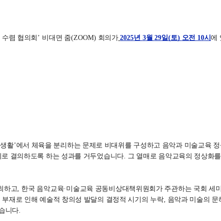
 수렴 협의회
’
비대면 줌
(ZOOM)
회의가
2025
년
3
월
29
일
(
토
)
오전
10
시
에
 생활
’
에서 체육을 분리하는 문제로 비대위를 구성하고 음악과 미술교육 정
로 결의하도록 하는 성과를 거두었습니다
.
그 열매로 음악교육의 정상화를
주최하고
,
한국 음악교육
·
미술교육 공동비상대책위원회가 주관하는 국회 세
 부재로 인해 예술적 창의성 발달의 결정적 시기의 누락
,
음악과 미술의 문
았습니다
.