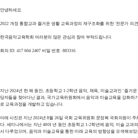
안녕하세요
.
2022
개정 통합교과 즐거운 생활 교육과정의 재구조화를 위한
'
전문가 의견
한국음악교육학회 여러분의 많은 관심과 참여 부탁드립니다
.
회의
ID: 417 604 2407
비밀 번호
: 883316
지난
2024
년 한 해 동안
,
초등학교
1-2
학년 음악
,
체육
,
미술교과인
‘
즐거운
당자들을 찾아다닌 결과
,
국가교육위원회에서 음악과 미술교육을 강화하기
로 교육과정을 개발하고 있습니다
.
아래 사진은 지난
2024
년
8
월
26
일 국회 교육위원회 문정복 국회의원이 
다
.
세미나에서는 지난
40
여 년 동안 초등학교
1-2
학년에 음악
,
미술 교과의
서 다루었으며
,
음악과 미술교육을 통한 미래 교육의 방향성을 모색해보