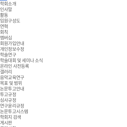
주
학회소개
인사말
메
활동
임원구성도
뉴
연혁
회칙
멤버십
회원가입안내
개인정보수정
학술연구
학술대회 및 세미나 소식
온라인 사전등록
갤러리
음악교육연구
목표 및 범위
논문투고안내
투고규정
심사규정
연구윤리규정
논문투고시스템
학회지 검색
게시판