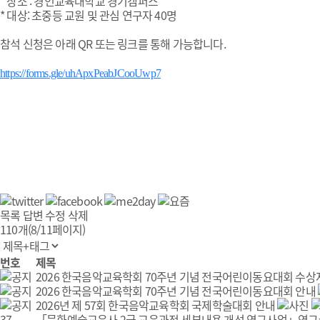
* 장소 : 경인교육대학교 경기캠퍼스
* 대상: 초중등 교원 및 관심 연구자 40명
참석 신청은 아래 QR 또는 링크를 통해 가능합니다.
https://forms.gle/uhApxPeabJCooUwp7
목록
답변
수정
삭제
110개(8/11페이지)
번호
제목
2026 한국음악교육학회 70주년 기념 전국어린이동요대회 수상
2026 한국음악교육학회 70주년 기념 전국어린이동요대회 안내
2026년 제 57회 한국음악교육학회 국제학술대회 안내
37
「문화예술교육사 2급 교육과정 세부내용 개선 연구사업」연구수행