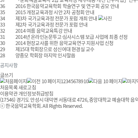
36
2016 한국음악교육학회 학술연구 및 연구회 공모 안내
35
2015 개정교육과정 시안 2차 공청회 안내
34
제3차 국가교육과정 전문가 포럼 개최 안내
33
제2차 국가교육과정 전문가 포럼 안내
32
2014 여름 음악교육특강 안내
31
2014년 온라인논문투고·심사시스템 보급 사업에 최종 선정
30
2014 현장교사를 위한 음악교육연구 지원사업 신청
29
제15대 학회장으로 성신여대 현경실 교수
28
양종모 학회장 마지막 인사말씀
공지사항
글쓰기
1
2
3
4
5
6
7
8
9
10
처음목록
새로고침
이용약관
개인정보취급방침
(17546) 경기도 안성시 대덕면 서동대로 4726, 중앙대학교 예술대학 음악
ⓒ 한국음악교육학회. All Rights Reserved.