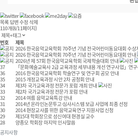
편집
목록
답변
수정
삭제
110개(8/11페이지)
번호
제목
2026 한국음악교육학회 70주년 기념 전국어린이동요대회 수상
2026 한국음악교육학회 70주년 기념 전국어린이동요대회 안내
2026년 제 57회 한국음악교육학회 국제학술대회 안내
37
「문화예술교육사 2급 교육과정 세부내용 개선 연구사업」연구수행
36
2016 한국음악교육학회 학술연구 및 연구회 공모 안내
35
2015 개정교육과정 시안 2차 공청회 안내
34
제3차 국가교육과정 전문가 포럼 개최 안내
33
제2차 국가교육과정 전문가 포럼 안내
32
2014 여름 음악교육특강 안내
31
2014년 온라인논문투고·심사시스템 보급 사업에 최종 선정
30
2014 현장교사를 위한 음악교육연구 지원사업 신청
29
제15대 학회장으로 성신여대 현경실 교수
28
양종모 학회장 마지막 인사말씀
공지사항