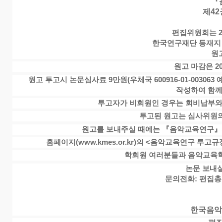
『
제42
편집위원회는 20
한국연구재단 등재지
원
원고 마감은 20
원고 투고시 논문심사료 9만원(우체국 600916-01-003
작성하여 함께
투고자가 비회원인 경우는 회비납부와 
투고된 원고는 심사위원의
원고를 보내주실 때에는 『음악교육연구』
홈페이지(
www.kmes.or.kr
)의 <음악교육연구 투고규
학회원 여러분들과 음악교육학
논문 보내실
문의전화: 편집총무 
한국음악