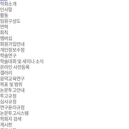
주
학회소개
인사말
메
활동
임원구성도
뉴
연혁
회칙
멤버십
회원가입안내
개인정보수정
학술연구
학술대회 및 세미나 소식
온라인 사전등록
갤러리
음악교육연구
목표 및 범위
논문투고안내
투고규정
심사규정
연구윤리규정
논문투고시스템
학회지 검색
게시판