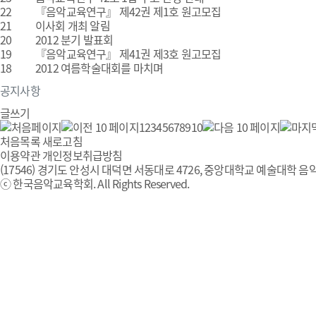
22
『음악교육연구』 제42권 제1호 원고모집
21
이사회 개최 알림
20
2012 분기 발표회
19
『음악교육연구』 제41권 제3호 원고모집
18
2012 여름학술대회를 마치며
공지사항
글쓰기
1
2
3
4
5
6
7
8
9
10
처음목록
새로고침
이용약관
개인정보취급방침
(17546) 경기도 안성시 대덕면 서동대로 4726, 중앙대학교 예술대학 음악
ⓒ 한국음악교육학회. All Rights Reserved.