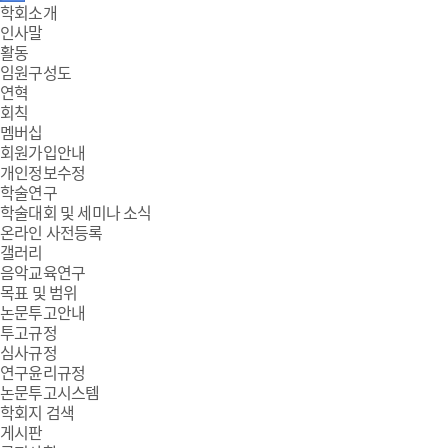
주
학회소개
인사말
메
활동
임원구성도
뉴
연혁
회칙
멤버십
회원가입안내
개인정보수정
학술연구
학술대회 및 세미나 소식
온라인 사전등록
갤러리
음악교육연구
목표 및 범위
논문투고안내
투고규정
심사규정
연구윤리규정
논문투고시스템
학회지 검색
게시판