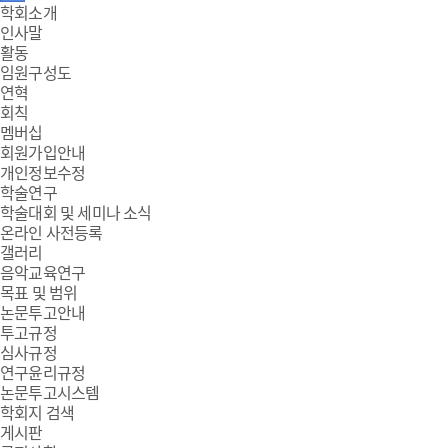
주
학회소개
인사말
메
활동
임원구성도
뉴
연혁
회칙
멤버십
회원가입안내
개인정보수정
학술연구
학술대회 및 세미나 소식
온라인 사전등록
갤러리
음악교육연구
목표 및 범위
논문투고안내
투고규정
심사규정
연구윤리규정
논문투고시스템
학회지 검색
게시판