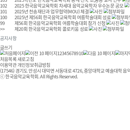
102
2025 한국음악교육학회 차세대 음악교육학자 우수논문 공모
101
2025년 천송재단과 업무협약(MOU) 체결
100
2025년 제56회 한국음악교육학회 여름학술대회 성료
99
제56회 한국음악교육학회 여름학술대회 참가 신청
>>
제20회 한국음악교육학회 콜로키움 성료
공지사항
글쓰기
1
2
3
4
5
6
7
8
9
10
처음목록
새로고침
이용약관
개인정보취급방침
(17546) 경기도 안성시 대덕면 서동대로 4726, 중앙대학교 예술대학 음악
ⓒ 한국음악교육학회. All Rights Reserved.