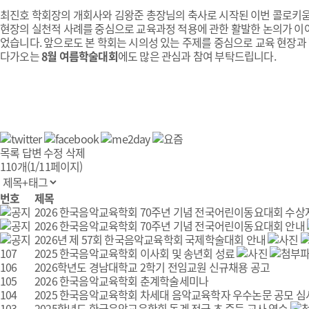
최진호 학회장의 개회사와 김왕준 총장님의 축사로 시작된 이번 콜로키
현장의 실천적 사례를 중심으로 교육과정 적용에 관한 활발한 논의가 이어
었습니다. 앞으로도 본 학회는 시의성 있는 주제를 중심으로 교육 현장과
다가오는
8월 여름학술대회
에도 많은 관심과 참여 부탁드립니다.
목록
답변
수정
삭제
110개(1/11페이지)
번호
제목
2026 한국음악교육학회 70주년 기념 전국어린이동요대회 수상
2026 한국음악교육학회 70주년 기념 전국어린이동요대회 안내
2026년 제 57회 한국음악교육학회 국제학술대회 안내
107
2025 한국음악교육학회 이사회 및 송년회 성료
106
2026학년도 경남대학교 2학기 전임교원 신규채용 공고
105
2026 한국음악교육학회 춘계학술세미나
104
2025 한국음악교육학회 차세대 음악교육학자 우수논문 공모 심
103
2025학년도 한국음악교육학회 동계 전국 초,중등 교사 연수