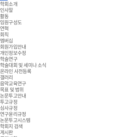
주
학회소개
인사말
메
활동
임원구성도
뉴
연혁
회칙
멤버십
회원가입안내
개인정보수정
학술연구
학술대회 및 세미나 소식
온라인 사전등록
갤러리
음악교육연구
목표 및 범위
논문투고안내
투고규정
심사규정
연구윤리규정
논문투고시스템
학회지 검색
게시판