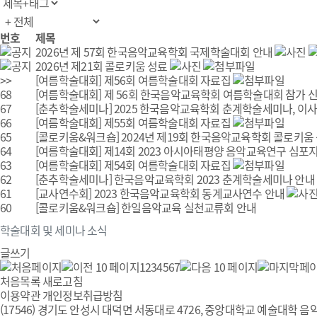
번호
제목
2026년 제 57회 한국음악교육학회 국제학술대회 안내
2026년 제21회 콜로키움 성료
>>
[여름학술대회]
제56회 여름학술대회 자료집
68
[여름학술대회]
제 56회 한국음악교육학회 여름학술대회 참가 
67
[춘추학술세미나]
2025 한국음악교육학회 춘계학술세미나, 이사
66
[여름학술대회]
제55회 여름학술대회 자료집
65
[콜로키움&워크숍]
2024년 제19회 한국음악교육학회 콜로키움
64
[여름학술대회]
제14회 2023 아시아태평양 음악교육연구 심포지엄
63
[여름학술대회]
제54회 여름학술대회 자료집
62
[춘추학술세미나]
한국음악교육학회 2023 춘계학술세미나 안내
61
[교사연수회]
2023 한국음악교육학회 동계교사연수 안내
60
[콜로키움&워크숍]
한일음악교육 실천교류회 안내
학술대회 및 세미나 소식
글쓰기
1
2
3
4
5
6
7
처음목록
새로고침
이용약관
개인정보취급방침
(17546) 경기도 안성시 대덕면 서동대로 4726, 중앙대학교 예술대학 음악