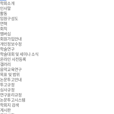
주
학회소개
인사말
메
활동
임원구성도
뉴
연혁
회칙
멤버십
회원가입안내
개인정보수정
학술연구
학술대회 및 세미나 소식
온라인 사전등록
갤러리
음악교육연구
목표 및 범위
논문투고안내
투고규정
심사규정
연구윤리규정
논문투고시스템
학회지 검색
게시판