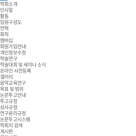
주
학회소개
인사말
메
활동
임원구성도
뉴
연혁
회칙
멤버십
회원가입안내
개인정보수정
학술연구
학술대회 및 세미나 소식
온라인 사전등록
갤러리
음악교육연구
목표 및 범위
논문투고안내
투고규정
심사규정
연구윤리규정
논문투고시스템
학회지 검색
게시판