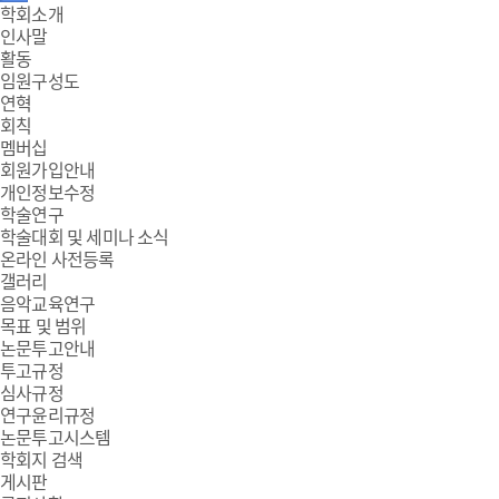
주
학회소개
인사말
메
활동
임원구성도
뉴
연혁
회칙
멤버십
회원가입안내
개인정보수정
학술연구
학술대회 및 세미나 소식
온라인 사전등록
갤러리
음악교육연구
목표 및 범위
논문투고안내
투고규정
심사규정
연구윤리규정
논문투고시스템
학회지 검색
게시판