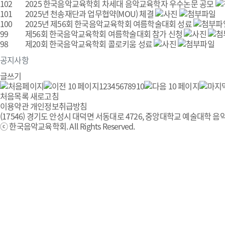
102
2025 한국음악교육학회 차세대 음악교육학자 우수논문 공모
101
2025년 천송재단과 업무협약(MOU) 체결
100
2025년 제56회 한국음악교육학회 여름학술대회 성료
99
제56회 한국음악교육학회 여름학술대회 참가 신청
98
제20회 한국음악교육학회 콜로키움 성료
공지사항
글쓰기
1
2
3
4
5
6
7
8
9
10
처음목록
새로고침
이용약관
개인정보취급방침
(17546) 경기도 안성시 대덕면 서동대로 4726, 중앙대학교 예술대학 음악
ⓒ 한국음악교육학회. All Rights Reserved.