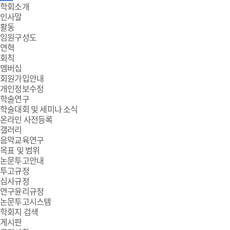
주
학회소개
인사말
메
활동
임원구성도
뉴
연혁
회칙
멤버십
회원가입안내
개인정보수정
학술연구
학술대회 및 세미나 소식
온라인 사전등록
갤러리
음악교육연구
목표 및 범위
논문투고안내
투고규정
심사규정
연구윤리규정
논문투고시스템
학회지 검색
게시판